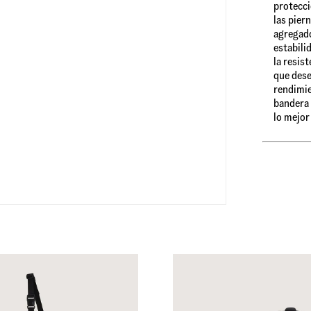
protecci
las pier
agregado
estabili
la resis
que dese
rendimie
bandera 
lo mejor