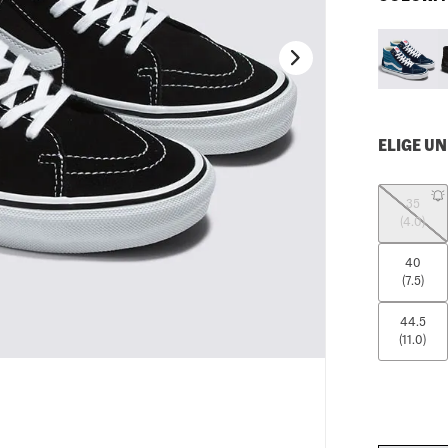
10
.
loafers
ELIGE UN
35
(4.0)
40
(7.5)
44.5
(11.0)