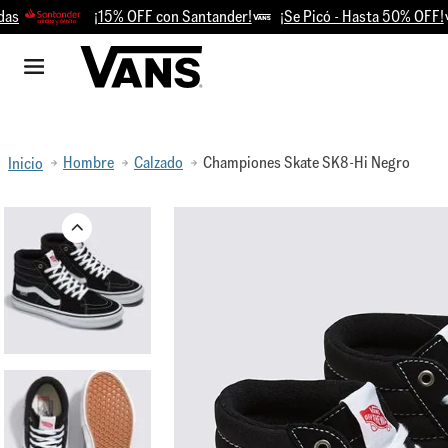
¡15% OFF con Santander!
¡Se Picó - Hasta 50% OFF!
Reti
Hombre
Calzado
Championes Skate SK8-Hi Negro