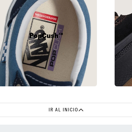
PopCush™
IR AL INICIO