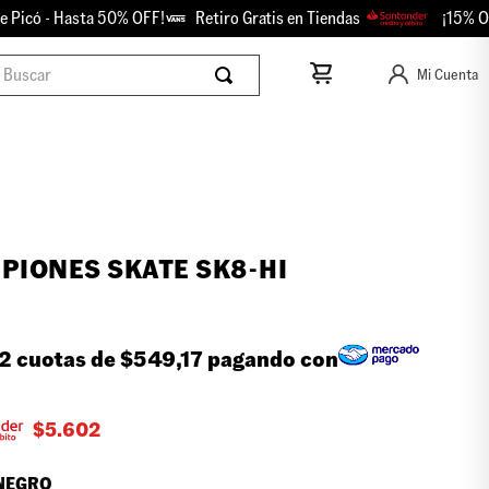
- Hasta 50% OFF!
Retiro Gratis en Tiendas
¡15% OFF con 
scar
Mi Cuenta
PIONES SKATE SK8-HI
2 cuotas de
$549,17
pagando con
$
5.602
NEGRO