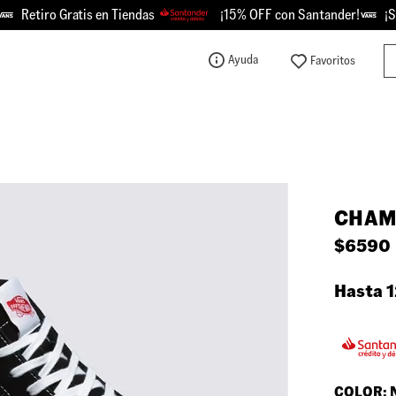
ro Gratis en Tiendas
¡15% OFF con Santander!
¡Se Picó 
Bu
Ayuda
TÉRMINOS MÁS BUSCADOS
1
.
knu
2
.
championes
3
.
sk8-hi
CHAM
4
.
vans
$
6590
5
.
calzado
6
.
crosspath
Hasta 1
7
.
authentic
8
.
vans knu
9
.
vans hylane
COLOR: