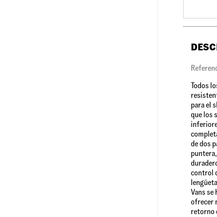
DESC
Referen
Todos lo
resisten
para el 
que los 
inferior
completa
de dos p
puntera,
duradero
control 
lengüeta
Vans se 
ofrecer 
retorno