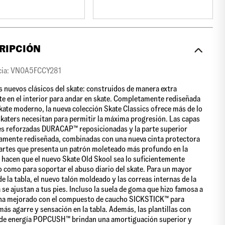
RIPCIÓN
cia: VN0A5FCCY281
s nuevos clásicos del skate: construidos de manera extra
te en el interior para andar en skate. Completamente rediseñada
skate moderno, la nueva colección Skate Classics ofrece más de lo
skaters necesitan para permitir la máxima progresión. Las capas
es reforzadas DURACAP™ reposicionadas y la parte superior
mente rediseñada, combinadas con una nueva cinta protectora
artes que presenta un patrón moleteado más profundo en la
 hacen que el nuevo Skate Old Skool sea lo suficientemente
 como para soportar el abuso diario del skate. Para un mayor
de la tabla, el nuevo talón moldeado y las correas internas de la
 se ajustan a tus pies. Incluso la suela de goma que hizo famosa a
ha mejorado con el compuesto de caucho SICKSTICK™ para
más agarre y sensación en la tabla. Además, las plantillas con
 de energía POPCUSH™ brindan una amortiguación superior y