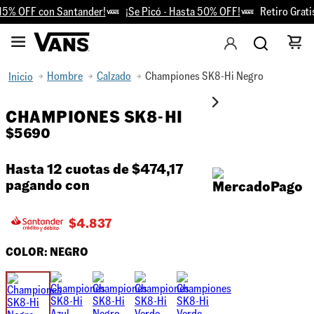
5% OFF con Santander!
¡Se Picó - Hasta 50% OFF!
Retiro Gratis 
Hombre
Calzado
Championes SK8-Hi Negro
CHAMPIONES SK8-HI
$
5690
Hasta 12 cuotas de
$474,17
pagando con
$
4.837
COLOR:
NEGRO