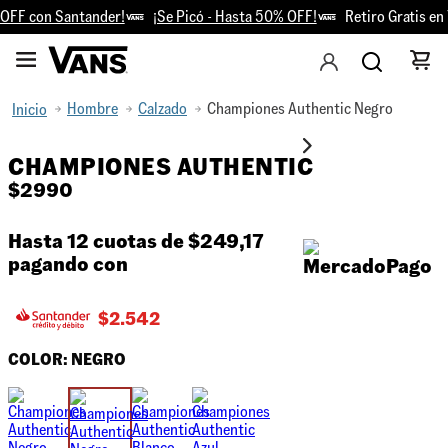
FF con Santander!
¡Se Picó - Hasta 50% OFF!
Retiro Gratis en T
Hombre
Calzado
Championes Authentic Negro
CHAMPIONES AUTHENTIC
$
2990
Hasta 12 cuotas de
$249,17
pagando con
$
2.542
COLOR:
NEGRO