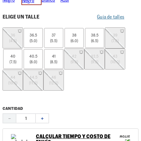
ELIGE UN TALLE
Guía de talles
36
36.5
37
38
38.5
39
(4.5)
(5.0)
(5.5)
(6.0)
(6.5)
(7.0)
40
40.5
41
42
42.5
43
(7.5)
(8.0)
(8.5)
(9.0)
(9.5)
(10.0)
44
44.5
46
(10.5)
(11.0)
(12.0)
CANTIDAD
－
＋
CALCULAR TIEMPO Y COSTO DE