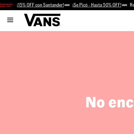
¡15% OFF con Santander!
¡Se Picó - Hasta 50% OFF!
Retir
No enc