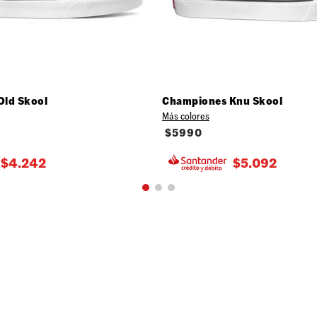
Old Skool
Championes Knu Skool
Más colores
$
5990
$
4.242
$
5.092