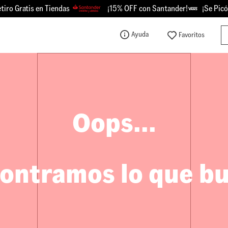
o Gratis en Tiendas
¡15% OFF con Santander!
¡Se Picó -
Bu
Ayuda
TÉRMINOS MÁS BUSCADOS
1
.
knu
2
.
championes
3
.
sk8-hi
Oops...
4
.
vans
5
.
calzado
6
.
crosspath
ontramos lo que b
7
.
authentic
8
.
vans knu
9
.
vans hylane