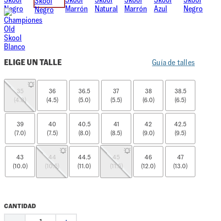
ELIGE UN TALLE
Guía de talles
35
36
36.5
37
38
38.5
(4.0)
(4.5)
(5.0)
(5.5)
(6.0)
(6.5)
39
40
40.5
41
42
42.5
(7.0)
(7.5)
(8.0)
(8.5)
(9.0)
(9.5)
43
44
44.5
45
46
47
(10.0)
(10.5)
(11.0)
(11.5)
(12.0)
(13.0)
CANTIDAD