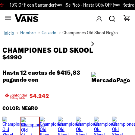
¡15% OFF con Santander!
¡Se Picó - Hasta 50% OFF!
Retiro G
Hombre
Calzado
Championes Old Skool Negro
CHAMPIONES OLD SKOOL
$
4990
Hasta 12 cuotas de
$415,83
pagando con
$
4.242
COLOR:
NEGRO