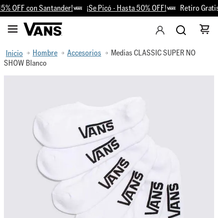
5% OFF con Santander!
¡Se Picó - Hasta 50% OFF!
Retiro Gratis 
Hombre
Accesorios
Medias CLASSIC SUPER NO
SHOW Blanco