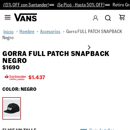
¡15% OFF con Santander!
¡Se Picó - Hasta 50% OFF!
Retiro Grat
Hombre
Accesorios
Gorra FULL PATCH SNAPBACK
Negro
GORRA FULL PATCH SNAPBACK
NEGRO
$
1690
$
1.437
COLOR:
NEGRO