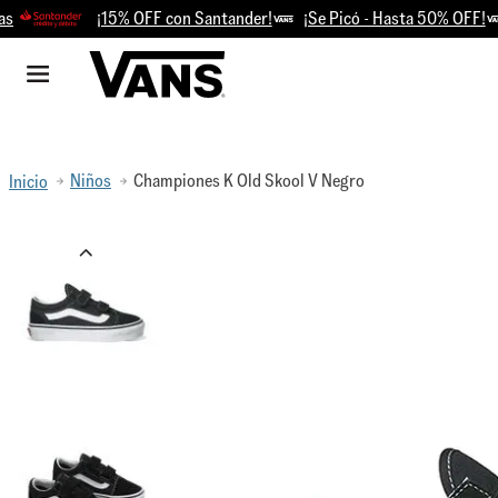
¡15% OFF con Santander!
¡Se Picó - Hasta 50% OFF!
R
Niños
Championes K Old Skool V Negro