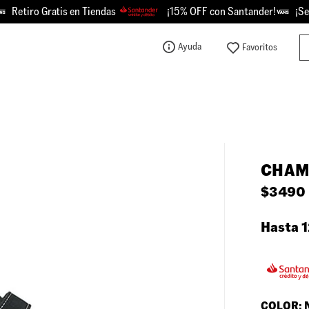
etiro Gratis en Tiendas
¡15% OFF con Santander!
¡Se Pi
Bu
Ayuda
TÉRMINOS MÁS BUSCADOS
1
.
knu
2
.
championes
3
.
sk8-hi
CHAM
4
.
calzado
$
3490
5
.
vans
6
.
crosspath
Hasta 1
7
.
authentic
8
.
vans knu
9
.
vans hylane
COLOR: