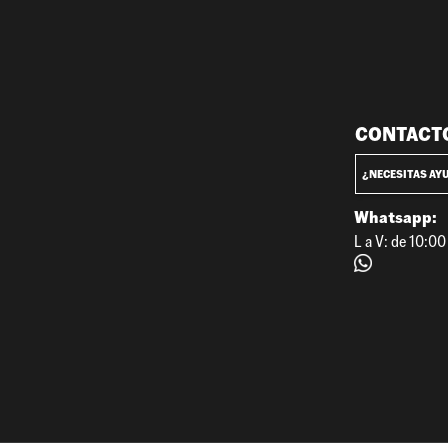
CONTACT
¿NECESITAS AY
Whatsapp:
L a V: de 10:0