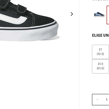
10
.
loafers
ELIGE UN
27
(10.5)
31.5
(01.0)
－