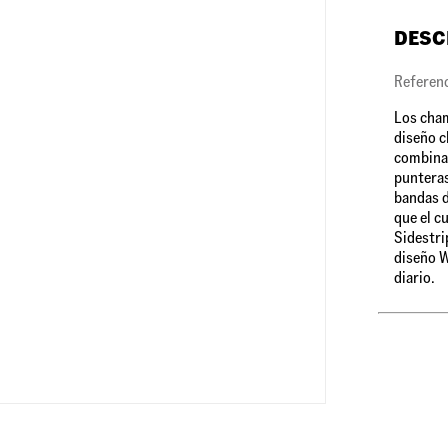
DESC
Referen
Los cham
diseño cl
combina 
punteras
bandas d
que el c
Sidestri
diseño W
diario.