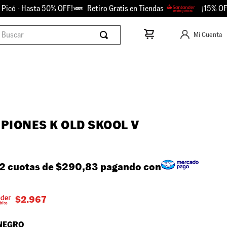
có - Hasta 50% OFF!
Retiro Gratis en Tiendas
¡15% OFF co
scar
Mi Cuenta
PIONES K OLD SKOOL V
2 cuotas de
$290,83
pagando con
$
2.967
NEGRO