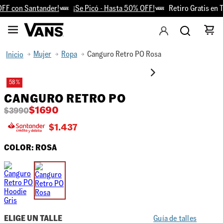
F con Santander!
¡Se Picó - Hasta 50% OFF!
Retiro Gratis en T
Mujer
Ropa
Canguro Retro PO Rosa
58 %
CANGURO RETRO PO
$
1690
$
3990
$
1.437
COLOR:
ROSA
ELIGE UN TALLE
Guía de talles