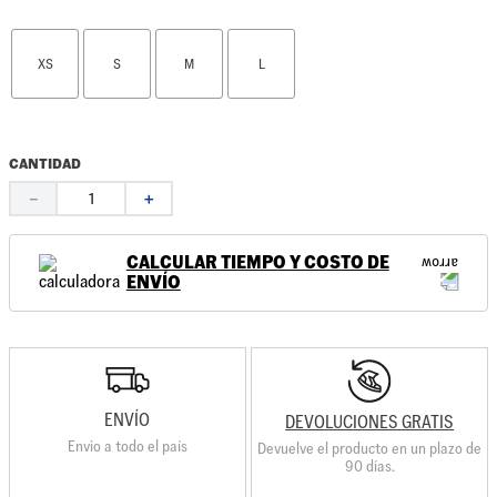
XS
S
M
L
CANTIDAD
－
＋
CALCULAR TIEMPO Y COSTO DE
ENVÍO
ENVÍO
DEVOLUCIONES GRATIS
Envio a todo el país
Devuelve el producto en un plazo de
90 días.