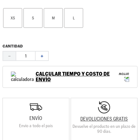
XS
S
M
L
CANTIDAD
－
＋
CALCULAR TIEMPO Y COSTO DE
ENVÍO
ENVÍO
DEVOLUCIONES GRATIS
Envio a todo el país
Devuelve el producto en un plazo de
90 días.