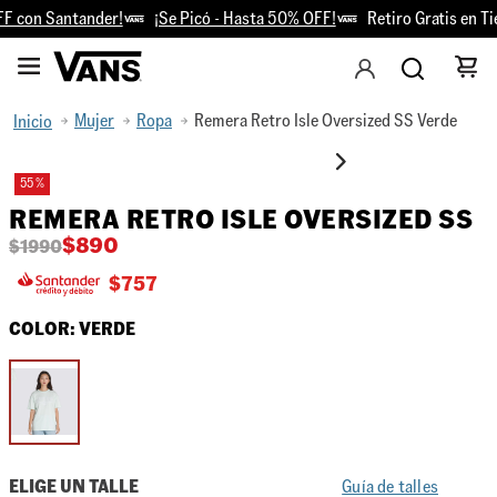
 con Santander!
¡Se Picó - Hasta 50% OFF!
Retiro Gratis en Ti
Mujer
Ropa
Remera Retro Isle Oversized SS Verde
55 %
REMERA RETRO ISLE OVERSIZED SS
$
890
$
1990
$
757
COLOR:
VERDE
ELIGE UN TALLE
Guía de talles