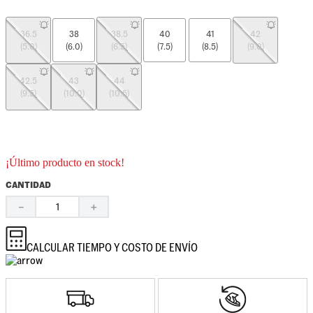
36.5
38
38.5
40
41
42
(5.0)
(6.0)
(6.5)
(7.5)
(8.5)
(9.0)
42.5
43
44
(9.5)
(10.0)
(10.5)
¡Último producto en stock!
CANTIDAD
－
＋
CALCULAR TIEMPO Y COSTO DE ENVÍO