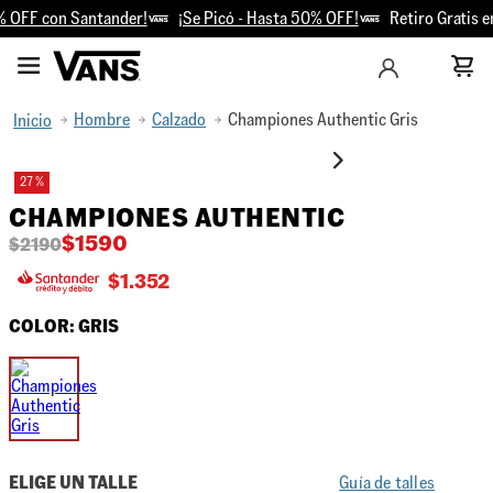
 OFF con Santander!
¡Se Picó - Hasta 50% OFF!
Retiro Gratis en
Hombre
Calzado
Championes Authentic Gris
27 %
CHAMPIONES AUTHENTIC
$
1590
$
2190
$
1.352
COLOR:
GRIS
ELIGE UN TALLE
Guía de talles