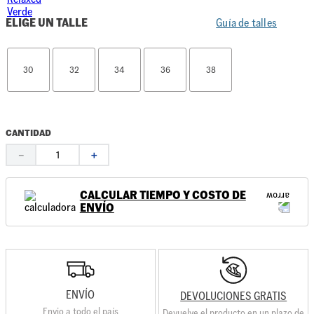
ELIGE UN TALLE
Guía de talles
30
32
34
36
38
CANTIDAD
－
＋
CALCULAR TIEMPO Y COSTO DE
ENVÍO
ENVÍO
DEVOLUCIONES GRATIS
Envio a todo el país
Devuelve el producto en un plazo de