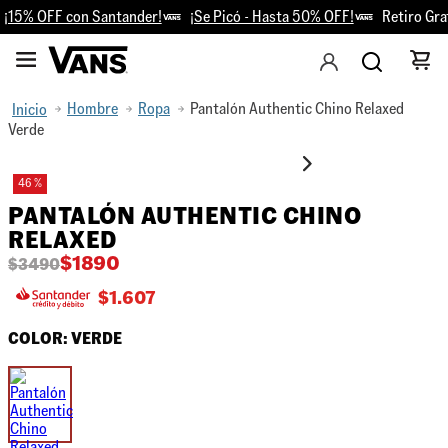
¡15% OFF con Santander!
¡Se Picó - Hasta 50% OFF!
Retiro Grat
Hombre
Ropa
Pantalón Authentic Chino Relaxed
Verde
46 %
PANTALÓN AUTHENTIC CHINO
RELAXED
$
1890
$
3490
$
1.607
COLOR:
VERDE