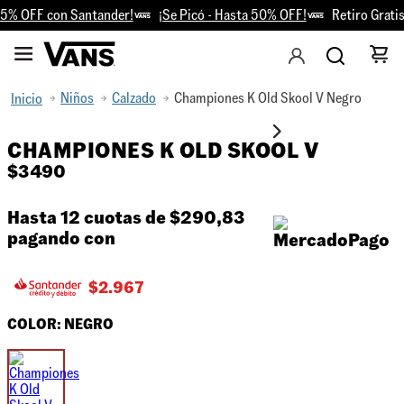
5% OFF con Santander!
¡Se Picó - Hasta 50% OFF!
Retiro Gratis 
Niños
Calzado
Championes K Old Skool V Negro
CHAMPIONES K OLD SKOOL V
$
3490
Hasta 12 cuotas de
$290,83
pagando con
$
2.967
COLOR:
NEGRO