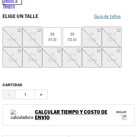
ELIGE UN TALLE
Guía de talles
27
27.5
28
29
30
30.5
(10.5)
(11.0)
(11.5)
(12.0)
(12.5)
(13.0)
31
31.5
32
32.5
33
34
(13.5)
(01.0)
(01.5)
(02.0)
(02.5)
(03.0)
CANTIDAD
－
＋
CALCULAR TIEMPO Y COSTO DE
ENVÍO