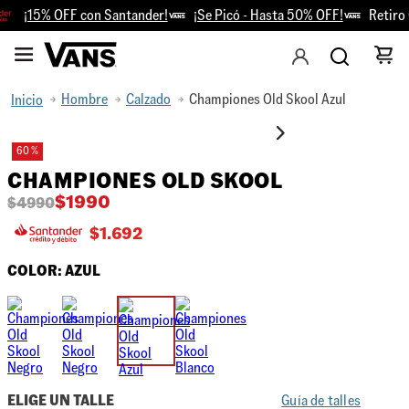
¡15% OFF con Santander!
¡Se Picó - Hasta 50% OFF!
Retiro G
Hombre
Calzado
Championes Old Skool Azul
60 %
CHAMPIONES OLD SKOOL
$
1990
$
4990
$
1.692
COLOR:
AZUL
ELIGE UN TALLE
Guía de talles