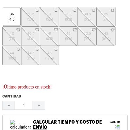
36
36.5
37
38
38.5
39
(4.5)
(5.0)
(5.5)
(6.0)
(6.5)
(7.0)
40
40.5
41
42
42.5
43
(7.5)
(8.0)
(8.5)
(9.0)
(9.5)
(10.0)
44
44.5
46
(10.5)
(11.0)
(12.0)
¡Último producto en stock!
CANTIDAD
－
＋
CALCULAR TIEMPO Y COSTO DE
ENVÍO