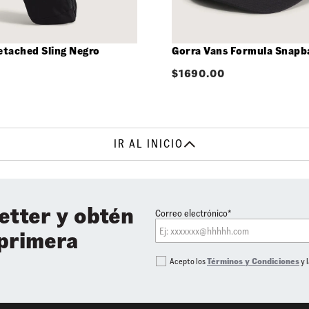
etached Sling Negro
Gorra Vans Formula Snapb
$
1690.00
IR AL INICIO
etter y obtén
Correo electrónico*
 primera
Acepto los
Términos y Condiciones
y 