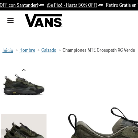
F con Santander!
¡Se Picó - Hasta 50% OFF!
Retiro Gratis en T
Hombre
Calzado
Championes MTE Crosspath XC Verde