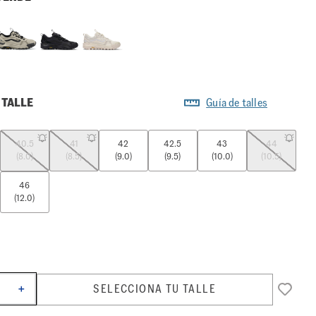
 TALLE
Guía de talles
40.5
41
42
42.5
43
44
(8.0)
(8.5)
(9.0)
(9.5)
(10.0)
(10.5)
46
(12.0)
SELECCIONA TU TALLE
＋