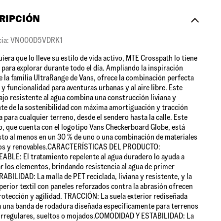
RIPCIÓN
cia: VN000D5VDRK1
iera que lo lleve su estilo de vida activo, MTE Crosspath lo tiene
 para explorar durante todo el día. Ampliando la inspiración
e la familia UltraRange de Vans, ofrece la combinación perfecta
o y funcionalidad para aventuras urbanas y al aire libre. Este
ajo resistente al agua combina una construcción liviana y
te de la sostenibilidad con máxima amortiguación y tracción
 para cualquier terreno, desde el sendero hasta la calle. Este
, que cuenta con el logotipo Vans Checkerboard Globe, está
o al menos en un 30 % de uno o una combinación de materiales
dos y renovables.CARACTERÍSTICAS DEL PRODUCTO:
BLE: El tratamiento repelente al agua duradero lo ayuda a
r los elementos, brindando resistencia al agua de primer
RABILIDAD: La malla de PET reciclada, liviana y resistente, y la
perior textil con paneles reforzados contra la abrasión ofrecen
otección y agilidad. TRACCIÓN: La suela exterior rediseñada
 una banda de rodadura diseñada específicamente para terrenos
irregulares, sueltos o mojados.COMODIDAD Y ESTABILIDAD: La