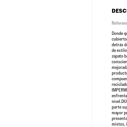
DESC
Referen
Donde qu
cubierto
detrás d
de estil
zapato b
conscien
mejorada
producto
compuest
recicla
IMPERMEA
enfrenta
nivel.DU
parte su
mayor pr
presenta
mixtos, 