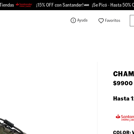
iendas
¡15% OFF con Santander!
¡Se Picó - Hasta 50% OF
Bu
Ayuda
TÉRMINOS MÁS BUSCADOS
1
.
knu
2
.
championes
3
.
sk8-hi
CHAM
4
.
calzado
$
9900
5
.
vans
6
.
crosspath
Hasta 1
7
.
authentic
8
.
vans knu
9
.
vans hylane
COLOR: