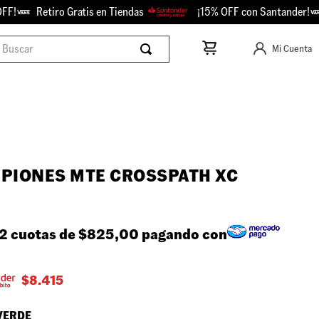
F!
Retiro Gratis en Tiendas
¡15% OFF con Santander!
scar
Mi Cuenta
PIONES MTE CROSSPATH XC
2 cuotas de
$825,00
pagando con
$
8.415
VERDE