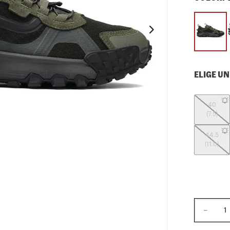
10
.
loafers
ELIGE UN
40
(7.5)
44.5
(11.0)
－