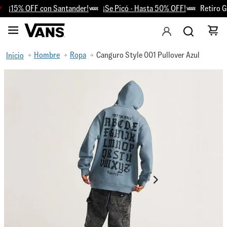
¡15% OFF con Santander!
¡Se Picó - Hasta 50% OFF!
Retiro Gra
Hombre
Ropa
Canguro Style 001 Pullover Azul