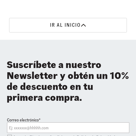
•
Construcción que incorpora un forro refinado para mayor
comodidad.
IR AL INICIO
•
Detalle de costuras en los paneles laterales.
•
Punteras reforzadas
•
Cuellos acolchados para mayor sujeción.
•
Inconfundible suela waffle de caucho.
Suscríbete a nuestro
Newsletter y obtén un 10%
de descuento en tu
primera compra.
Correo electrónico*