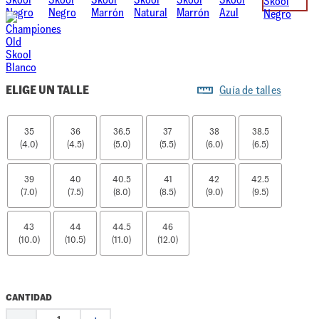
ELIGE UN TALLE
Guía de talles
35
36
36.5
37
38
38.5
(4.0)
(4.5)
(5.0)
(5.5)
(6.0)
(6.5)
39
40
40.5
41
42
42.5
(7.0)
(7.5)
(8.0)
(8.5)
(9.0)
(9.5)
43
44
44.5
46
(10.0)
(10.5)
(11.0)
(12.0)
CANTIDAD