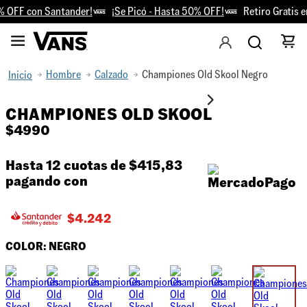
 OFF con Santander!
¡Se Picó - Hasta 50% OFF!
Retiro Gratis en
Hombre
Calzado
Championes Old Skool Negro
CHAMPIONES OLD SKOOL
$
4990
Hasta 12 cuotas de
$415,83
pagando con
$
4.242
COLOR:
NEGRO