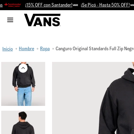
¡15% OFF con Santander!
¡Se Picó - Hasta 50% OFF!
Re
Hombre
Ropa
Canguro Original Standards Full Zip Negr