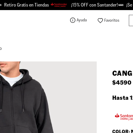
tiro Gratis en Tiendas
¡15% OFF con Santander!
¡Se Pic
Bu
Ayuda
TÉRMINOS MÁS BUSCADOS
1
.
knu
o
2
.
championes
3
.
sk8-hi
CANG
4
.
calzado
$
4590
5
.
vans
6
.
crosspath
Hasta 1
7
.
authentic
8
.
vans knu
9
.
vans hylane
COLOR: