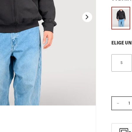
10
.
loafers
ELIGE UN
S
－