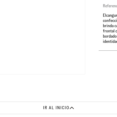
Referen
Elcangur
confecci
brinda c
frontal 
bordado 
identida
IR AL INICIO