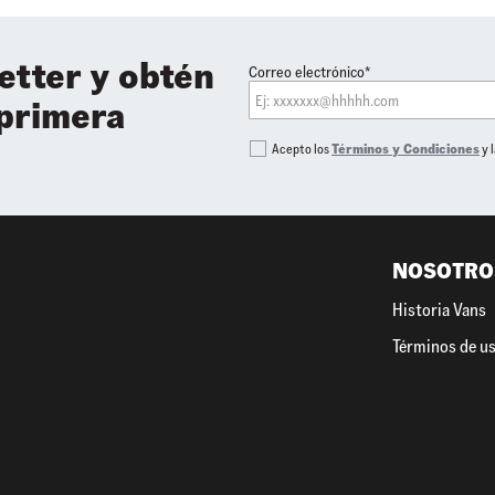
etter y obtén
Correo electrónico*
 primera
Acepto los
Términos y Condiciones
y 
NOSOTRO
Historia Vans
Términos de u