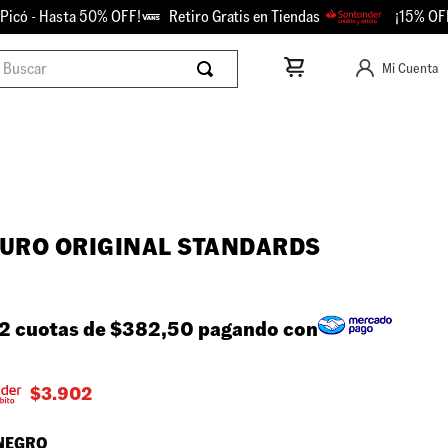
ó - Hasta 50% OFF!
Retiro Gratis en Tiendas
¡15% OFF co
scar
Mi Cuenta
URO ORIGINAL STANDARDS
2 cuotas de
$382,50
pagando con
$
3.902
NEGRO