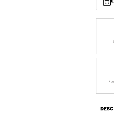
C
Pue
DESC