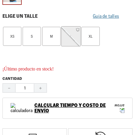
ELIGE UN TALLE
Guía de talles
XS
S
M
L
XL
¡Último producto en stock!
CANTIDAD
－
＋
CALCULAR TIEMPO Y COSTO DE
ENVÍO