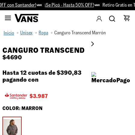
F con Santander!
¡Se Picó - Hasta 50% OFF!
Retiro Gratis en T
Unisex
Ropa
Canguro Transcend Marrón
CANGURO TRANSCEND
$
4690
Hasta 12 cuotas de
$390,83
pagando con
$
3.987
COLOR:
MARRON