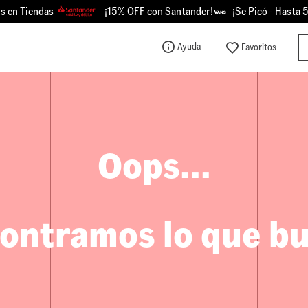
en Tiendas
¡15% OFF con Santander!
¡Se Picó - Hasta 50
Bu
Ayuda
TÉRMINOS MÁS BUSCADOS
1
.
knu
2
.
championes
3
.
sk8-hi
Oops...
4
.
calzado
5
.
vans
6
.
crosspath
ontramos lo que b
7
.
authentic
8
.
vans knu
9
.
vans hylane