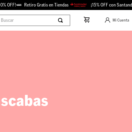
% OFF!
Retiro Gratis en Tiendas
¡15% OFF con Santander!
scar
Mi Cuenta
uscabas