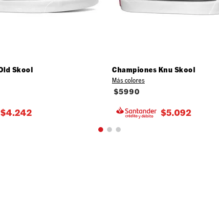
Old Skool
Championes Knu Skool
Más colores
$
5990
$
4.242
$
5.092