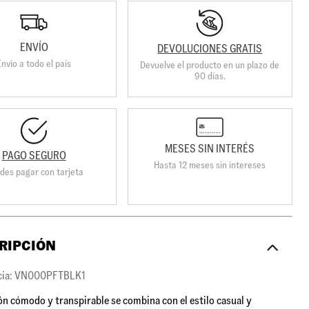
ENVÍO
DEVOLUCIONES GRATIS
Envio a todo el país
Devuelve el producto en un plazo de
90 días.
MESES SIN INTERÉS
PAGO SEGURO
Hasta 12 meses sin intereses
des pagar con tarjeta
RIPCIÓN
cia: VN000PFTBLK1
ón cómodo y transpirable se combina con el estilo casual y