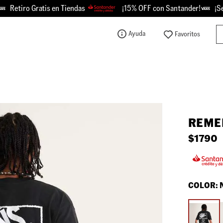
etiro Gratis en Tiendas
¡15% OFF con Santander!
¡Se Pi
Bu
Ayuda
TÉRMINOS MÁS BUSCADOS
1
.
knu
2
.
championes
3
.
sk8-hi
REME
4
.
calzado
$
1790
5
.
vans
6
.
crosspath
7
.
authentic
COLOR:
8
.
vans knu
9
.
vans hylane