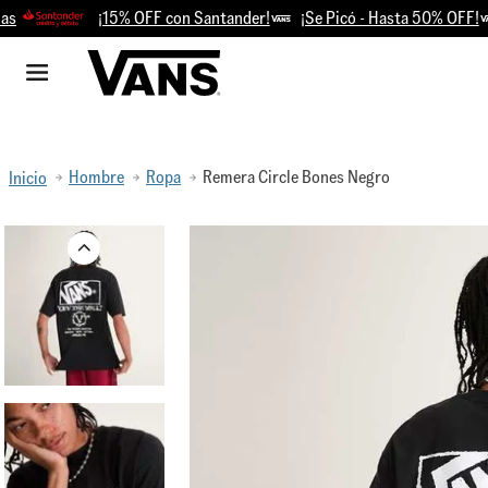
¡15% OFF con Santander!
¡Se Picó - Hasta 50% OFF!
R
Hombre
Ropa
Remera Circle Bones Negro