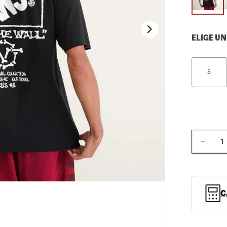
10
.
loafers
ELIGE UN
S
－
C