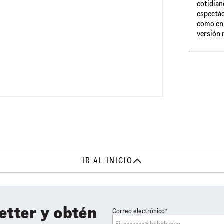
cotidian
espectác
como en 
versión 
IR AL INICIO
etter y obtén
Correo electrónico*