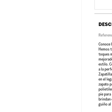
DESC
Refere
Conoce l
Hemos to
toques m
mejorado
estilo. 
a la per
Zapatill
en el leg
zapato p
polietil
pie para
brindan 
guiño al