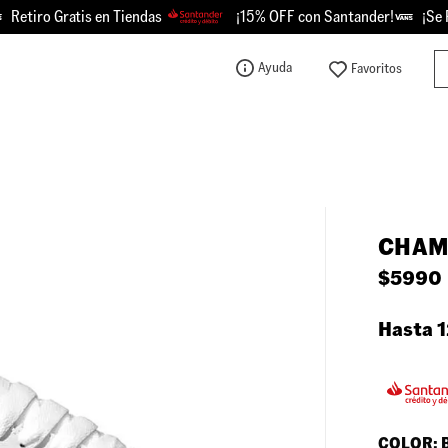
iro Gratis en Tiendas
¡15% OFF con Santander!
¡Se Picó 
Bu
Ayuda
TÉRMINOS MÁS BUSCADOS
1
.
knu
2
.
championes
3
.
sk8-hi
CHAM
4
.
crosspath
$
5990
5
.
calzado
6
.
vans
Hasta 1
7
.
authentic
8
.
vans knu
9
.
vans hylane
COLOR: