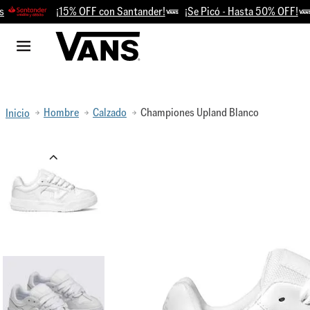
¡15% OFF con Santander!
¡Se Picó - Hasta 50% OFF!
Ret
Hombre
Calzado
Championes Upland Blanco