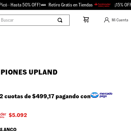
- Hasta 50% OFF!
Retiro Gratis en Tiendas
¡15% OFF con 
scar
Mi Cuenta
PIONES UPLAND
2 cuotas de
$499,17
pagando con
$
5.092
BLANCO