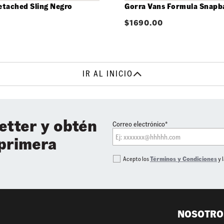
etached Sling Negro
Gorra Vans Formula Snapb
$
1690.00
IR AL INICIO
etter y obtén
Correo electrónico*
 primera
Acepto los
Términos y Condiciones
y 
NOSOTRO