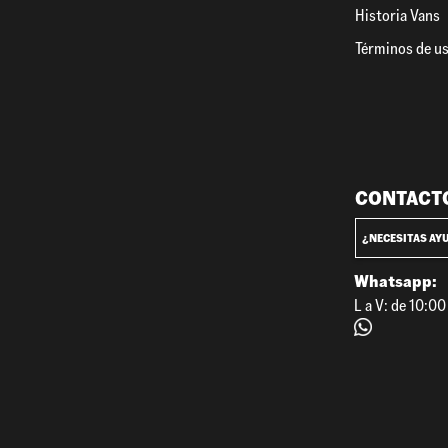
Historia Vans
Términos de u
CONTACT
¿NECESITAS AY
Whatsapp:
L a V: de 10:0