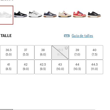
 TALLE
Guía de talles
36.5
37
38
38.5
39
40
(5.0)
(5.5)
(6.0)
(6.5)
(7.0)
(7.5)
41
42
42.5
43
44
44.5
(8.5)
(9.0)
(9.5)
(10.0)
(10.5)
(11.0)