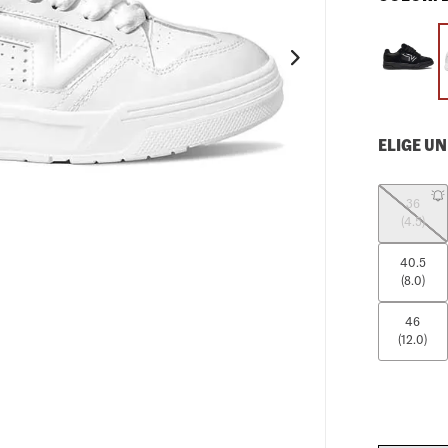
10
.
knu skool
ELIGE UN
36
(4.5)
40.5
(8.0)
46
(12.0)