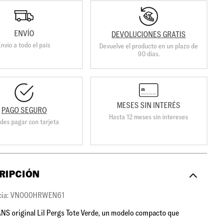
ENVÍO
DEVOLUCIONES GRATIS
Envio a todo el país
Devuelve el producto en un plazo de
90 días.
MESES SIN INTERÉS
PAGO SEGURO
Hasta 12 meses sin intereses
des pagar con tarjeta
RIPCIÓN
cia: VN000HRWEN61
NS original Lil Pergs Tote Verde, un modelo compacto que