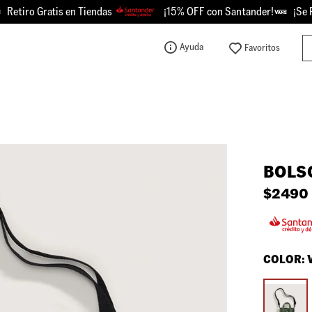
tiro Gratis en Tiendas
¡15% OFF con Santander!
¡Se Picó
Bu
Ayuda
TÉRMINOS MÁS BUSCADOS
1
.
knu
2
.
championes
3
.
sk8-hi
BOLSO
4
.
calzado
$
2490
5
.
vans
6
.
crosspath
7
.
authentic
COLOR:
8
.
vans knu
9
.
vans hylane