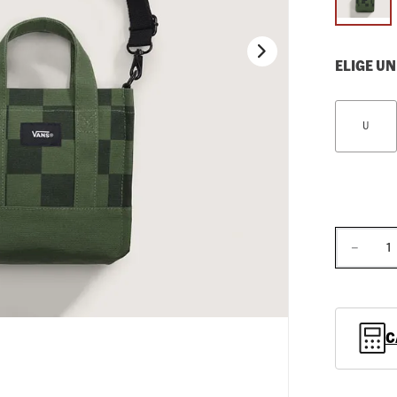
10
.
loafers
ELIGE UN
U
－
C