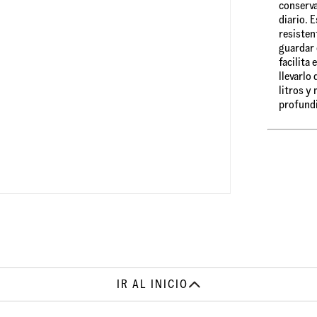
conserva
diario. 
resisten
guardar 
facilita
llevarlo
litros y
profund
IR AL INICIO