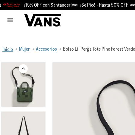
¡15% OFF con Santander!
¡Se Picó - Hasta 50% OFF!
Re
Mujer
Accesorios
Bolso Lil Pergs Tote Pine Forest Verde