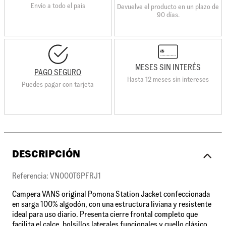
Envio a todo el país
Devuelve el producto en un plazo de
90 días.
MESES SIN INTERÉS
PAGO SEGURO
Hasta 12 meses sin intereses
Puedes pagar con tarjeta
DESCRIPCIÓN
Referencia: VN000T6PFRJ1
Campera VANS original Pomona Station Jacket confeccionada
en sarga 100% algodón, con una estructura liviana y resistente
ideal para uso diario. Presenta cierre frontal completo que
facilita el calce, bolsillos laterales funcionales y cuello clásico