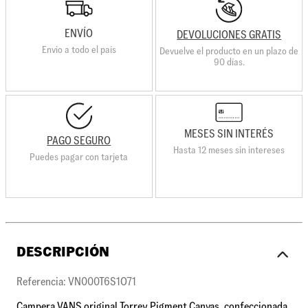
ENVÍO
DEVOLUCIONES GRATIS
Envio a todo el país
Devuelve el producto en un plazo de
90 días.
MESES SIN INTERÉS
PAGO SEGURO
Hasta 12 meses sin intereses
Puedes pagar con tarjeta
DESCRIPCIÓN
Referencia: VN000T6S1O71
Campera VANS original Torrey Pigment Canvas, confeccionada