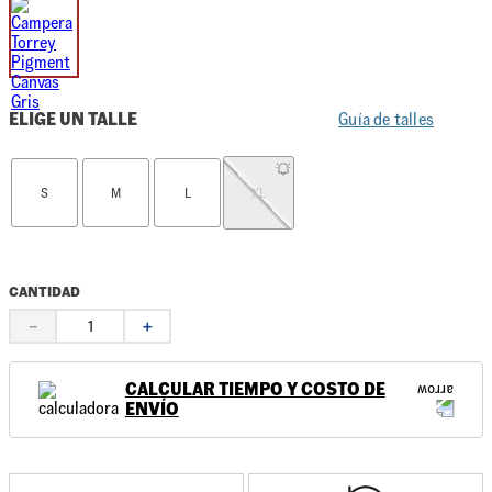
ELIGE UN TALLE
Guía de talles
S
M
L
XL
CANTIDAD
－
＋
CALCULAR TIEMPO Y COSTO DE
ENVÍO