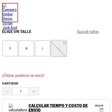
ELIGE UN TALLE
Guía de talles
S
M
L
XL
¡Último producto en stock!
CANTIDAD
－
＋
CALCULAR TIEMPO Y COSTO DE
ENVÍO