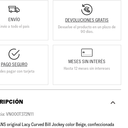
ENVÍO
DEVOLUCIONES GRATIS
Envio a todo el país
Devuelve el producto en un plazo de
90 días.
MESES SIN INTERÉS
PAGO SEGURO
Hasta 12 meses sin intereses
des pagar con tarjeta
RIPCIÓN
cia: VN000T372N11
NS original Lacy Curved Bill Jockey color Beige, confeccionada