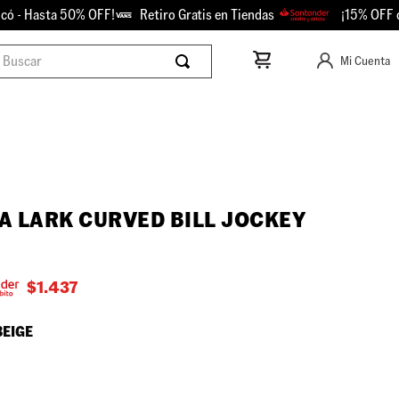
- Hasta 50% OFF!
Retiro Gratis en Tiendas
¡15% OFF con 
scar
Mi Cuenta
A LARK CURVED BILL JOCKEY
$
1.437
BEIGE