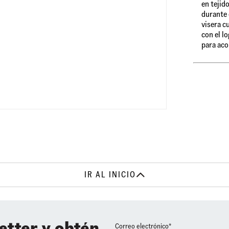
en tejid
durante 
visera c
con el l
para aco
IR AL INICIO
etter y obtén
Correo electrónico*