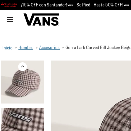
¡15% OFF con Santander!
¡Se Picó - Hasta 50% OFF!
Reti
Hombre
Accesorios
Gorra Lark Curved Bill Jockey Beig