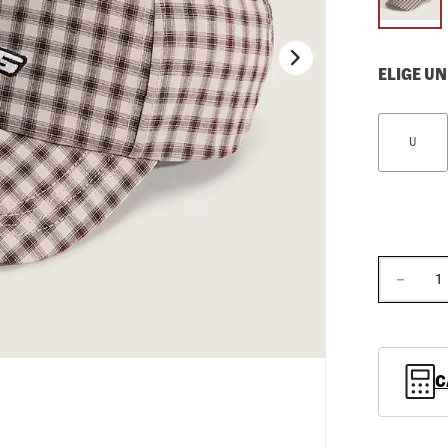
10
.
loafers
ELIGE UN
U
－
C