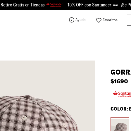
ro Gratis en Tiendas
¡15% OFF con Santander!
¡Se Picó 
Bu
Ayuda
TÉRMINOS MÁS BUSCADOS
1
.
knu
e
2
.
championes
3
.
sk8-hi
GORR
4
.
vans
$
1690
5
.
calzado
6
.
crosspath
7
.
authentic
COLOR:
8
.
vans knu
9
.
vans hylane