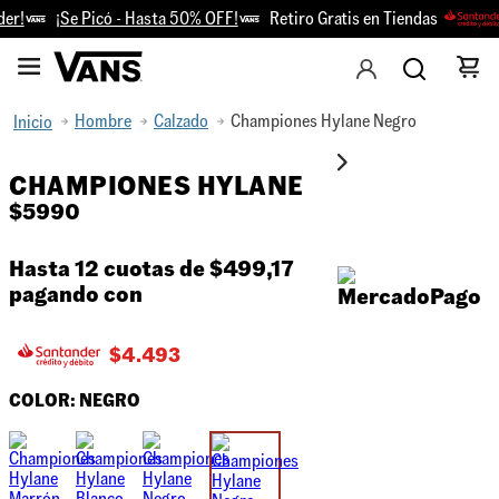
r!
¡Se Picó - Hasta 50% OFF!
Retiro Gratis en Tiendas
Hombre
Calzado
Championes Hylane Negro
CHAMPIONES HYLANE
$
5990
Hasta 12 cuotas de
$499,17
pagando con
$
4.493
COLOR:
NEGRO