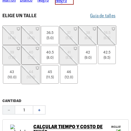
ELIGE UN TALLE
Guía de talles
35
36
36.5
37
38
38.5
(4.0)
(4.5)
(5.0)
(5.5)
(6.0)
(6.5)
39
40
40.5
41
42
42.5
(7.0)
(7.5)
(8.0)
(8.5)
(9.0)
(9.5)
43
44
45
46
(10.0)
(10.5)
(11.5)
(12.0)
CANTIDAD
－
＋
CALCULAR TIEMPO Y COSTO DE