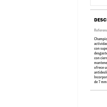
DESC
Referen
Champion
actividad
con supe
desgaste
con cier
mantener
ofrece u
antidesl
Incorpor
de 7 mm 