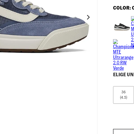
10
.
loafers
COLOR:
ELIGE UN
36
(4.5)