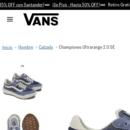
OFF con Santander!
¡Se Picó - Hasta 50% OFF!
Retiro Gratis en 
Hombre
Calzado
Championes Ultrarange 2.0 SE