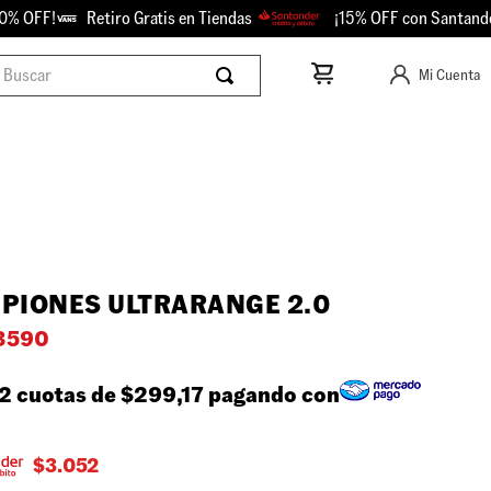
FF!
Retiro Gratis en Tiendas
¡15% OFF con Santander!
scar
Mi Cuenta
PIONES ULTRARANGE 2.0
3590
2 cuotas de
$299,17
pagando con
$
3.052