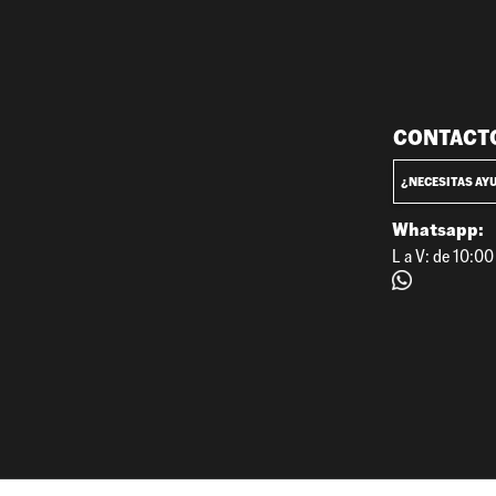
CONTACT
¿NECESITAS AY
Whatsapp:
L a V: de 10:0