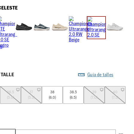
CELESTE
 TALLE
Guía de talles
36.5
37
38
38.5
39
40
(5.0)
(5.5)
(6.0)
(6.5)
(7.0)
(7.5)