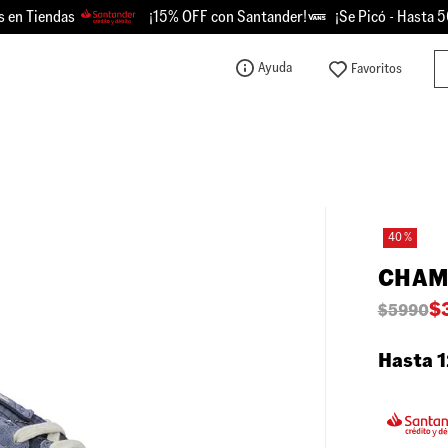
Tiendas
¡15% OFF con Santander!
¡Se Picó - Hasta 50% O
Bu
Ayuda
TÉRMINOS MÁS BUSCADOS
1
.
knu
2
.
championes
3
.
sk8-hi
40 %
4
.
calzado
CHAM
5
.
vans
$
$
5990
6
.
crosspath
7
.
authentic
Hasta 1
8
.
vans knu
9
.
vans hylane