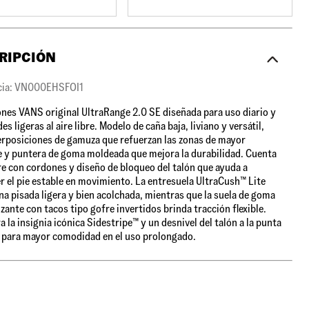
RIPCIÓN
cia: VN000EHSFOI1
es VANS original UltraRange 2.0 SE diseñada para uso diario y
es ligeras al aire libre. Modelo de caña baja, liviano y versátil,
rposiciones de gamuza que refuerzan las zonas de mayor
 y puntera de goma moldeada que mejora la durabilidad. Cuenta
re con cordones y diseño de bloqueo del talón que ayuda a
 el pie estable en movimiento. La entresuela UltraCush™ Lite
na pisada ligera y bien acolchada, mientras que la suela de goma
izante con tacos tipo gofre invertidos brinda tracción flexible.
a la insignia icónica Sidestripe™ y un desnivel del talón a la punta
para mayor comodidad en el uso prolongado.