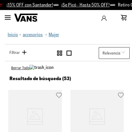
¡15% OFF con Santander!
¡Se Picó - Hasta 50% OFF!
Retiro Grat
Inicio
accesorios
Mujer
Filtrar
Relevancia
Borrar Todo
Resultado de búsqueda (53)