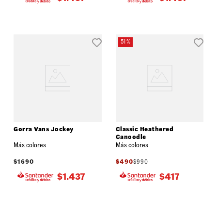
51 %
Gorra Vans Jockey
Classic Heathered
Canoodle
Más colores
Más colores
$
1690
$
490
$
990
$
1.437
$
417