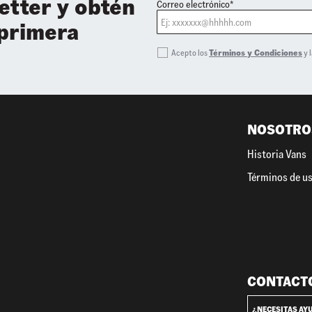
etter y obtén
10
.
loafers
Correo electrónico*
 primera
Acepto los
Términos y Condiciones
y 
NOSOTRO
Historia Vans
Términos de u
CONTACT
¿NECESITAS AY