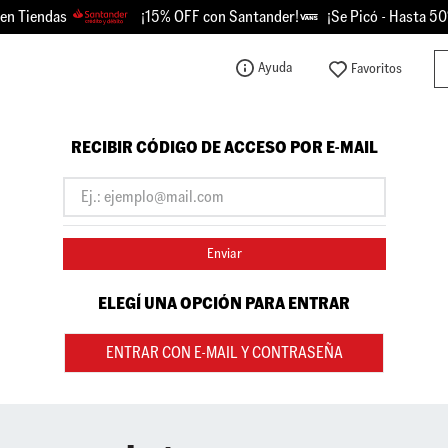
n Tiendas
¡15% OFF con Santander!
¡Se Picó - Hasta 50%
Bu
Ayuda
TÉRMINOS MÁS BUSCADOS
1
.
knu
RECIBIR CÓDIGO DE ACCESO POR E-MAIL
2
.
championes
3
.
sk8-hi
4
.
vans
Enviar
5
.
calzado
ELEGÍ UNA OPCIÓN PARA ENTRAR
6
.
crosspath
7
.
authentic
ENTRAR CON E-MAIL Y CONTRASEÑA
8
.
vans knu
9
.
vans hylane