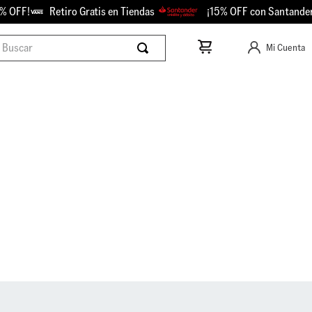
 OFF!
Retiro Gratis en Tiendas
¡15% OFF con Santander!
scar
Mi Cuenta