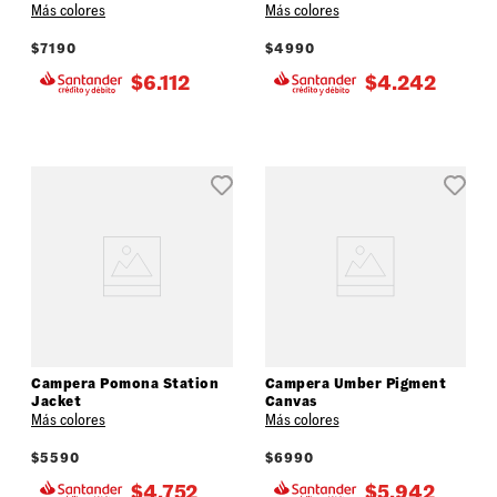
Más colores
Más colores
$
7190
$
4990
$
6.112
$
4.242
Campera Pomona Station
Campera Umber Pigment
Jacket
Canvas
Más colores
Más colores
$
5590
$
6990
$
4.752
$
5.942