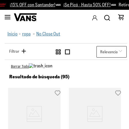
¡15% OFF con Santander!
¡Se Picó - Hasta 50% OFF!
Retiro Gra
Inicio
ropa
No Close Out
Filtrar
Relevancia
Borrar Todo
Resultado de búsqueda (95)