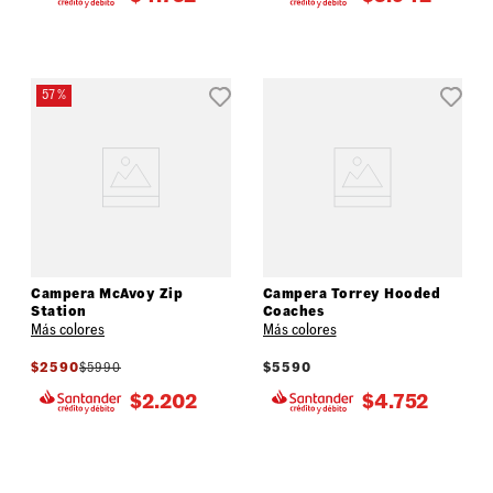
57 %
Campera McAvoy Zip
Campera Torrey Hooded
Station
Coaches
Más colores
Más colores
$
2590
$
5990
$
5590
$
2.202
$
4.752