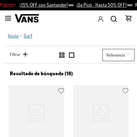
¡15% OFF con Santander!
¡Se Picó - Hasta 50% OFF!
Ret
Inicio
Surf
Filtrar
Relevancia
Resultado de búsqueda (18)