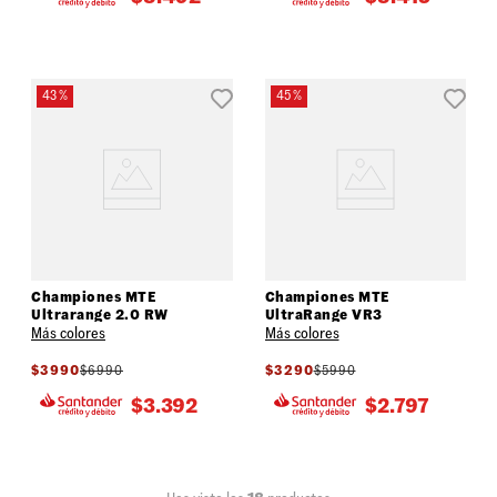
43 %
45 %
Championes MTE
Championes MTE
Ultrarange 2.0 RW
UltraRange VR3
Más colores
Más colores
$
3990
$
6990
$
3290
$
5990
$
3.392
$
2.797