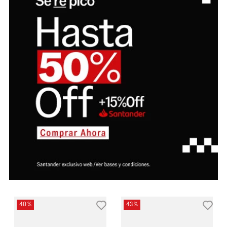
40 %
43 %