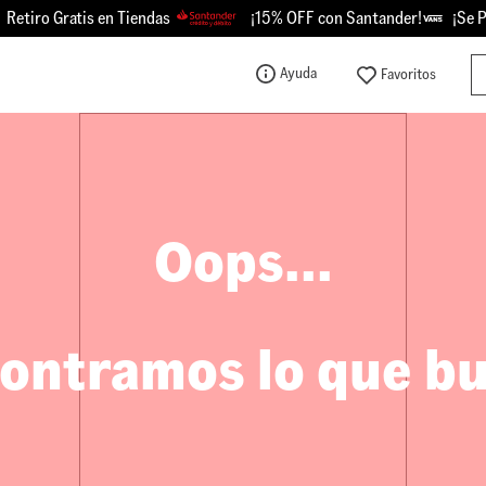
tiro Gratis en Tiendas
¡15% OFF con Santander!
¡Se Pic
Bu
Ayuda
TÉRMINOS MÁS BUSCADOS
1
.
knu
2
.
championes
3
.
sk8-hi
Oops...
4
.
calzado
5
.
vans
6
.
crosspath
ontramos lo que b
7
.
authentic
8
.
vans knu
9
.
vans hylane