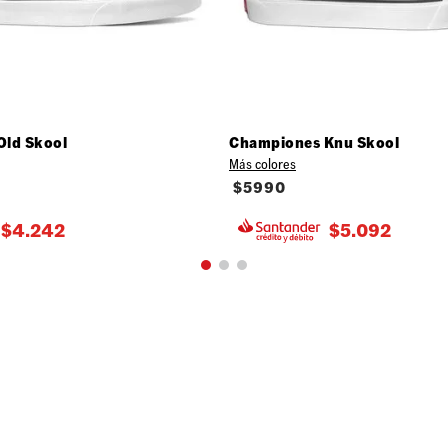
Old Skool
Championes Knu Skool
Más colores
$
5990
$
4.242
$
5.092