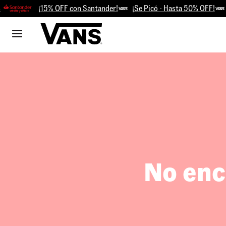
¡15% OFF con Santander!
¡Se Picó - Hasta 50% OFF!
Re
No enc