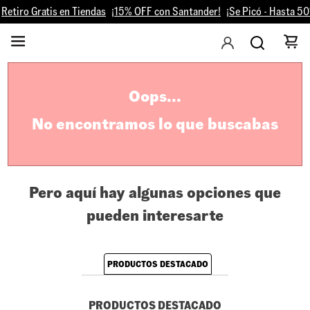
etiro Gratis en Tiendas
¡15% OFF con Santander!
¡Se Pic
Oops...
No encontramos lo que buscabas
Pero aquí hay algunas opciones que
pueden interesarte
PRODUCTOS DESTACADO
PRODUCTOS DESTACADO