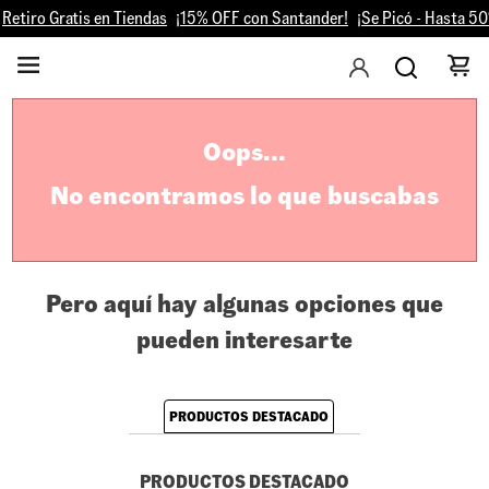
Retiro Gratis en Tiendas
¡15% OFF con Santander!
¡Se P
Oops...
No encontramos lo que buscabas
Pero aquí hay algunas opciones que
pueden interesarte
PRODUCTOS DESTACADO
PRODUCTOS DESTACADO