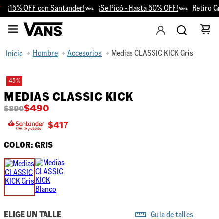
¡15% OFF con Santander!
¡Se Picó - Hasta 50% OFF!
Retiro Gr
Hombre
Accesorios
Medias CLASSIC KICK Gris
45 %
MEDIAS CLASSIC KICK
$
490
$
890
$
417
COLOR:
GRIS
ELIGE UN TALLE
Guía de talles