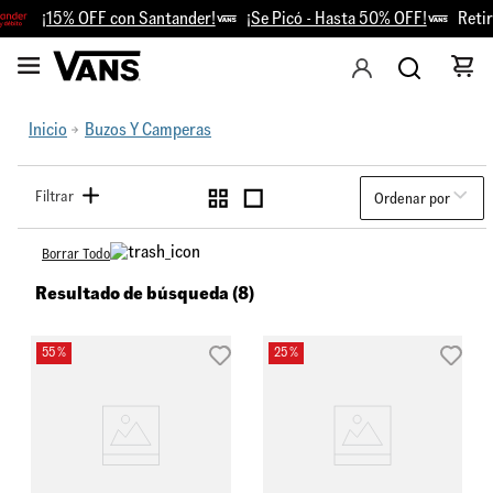
¡15% OFF con Santander!
¡Se Picó - Hasta 50% OFF!
Retiro 
Inicio
Buzos Y Camperas
Filtrar
Ordenar por
Borrar Todo
Resultado de búsqueda (8)
55 %
25 %