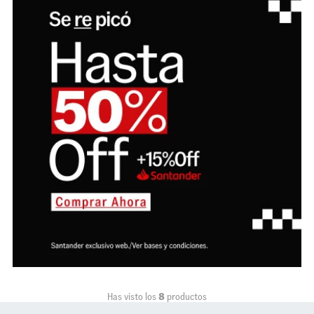
Has visto los
8
productos