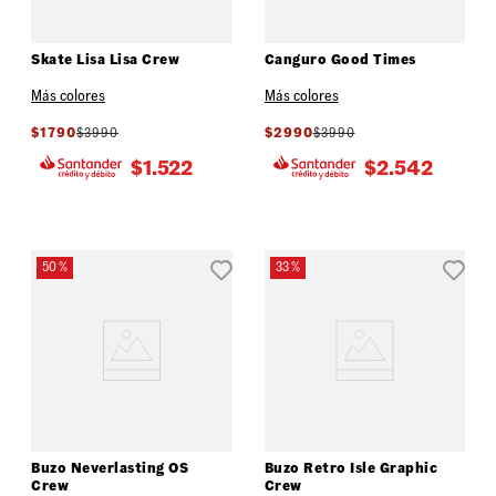
Skate Lisa Lisa Crew
Canguro Good Times
Más colores
Más colores
$
1790
$
3990
$
2990
$
3990
$
1.522
$
2.542
50 %
33 %
Buzo Neverlasting OS
Buzo Retro Isle Graphic
Crew
Crew