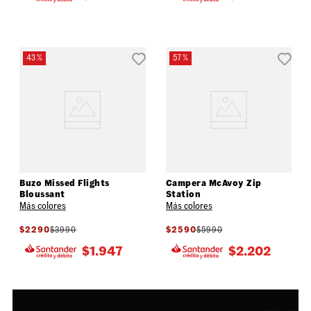
43 %
57 %
Buzo Missed Flights
Campera McAvoy Zip
Bloussant
Station
Más colores
Más colores
$
2290
$
3990
$
2590
$
5990
$
1.947
$
2.202