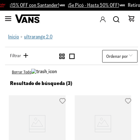
¡15% OFF con Santander!
¡Se Picó - Hasta 50% OFF!
Retiro 
Inicio
ultrarange 2.0
Filtrar
Ordenar por
Borrar Todo
Resultado de búsqueda (3)