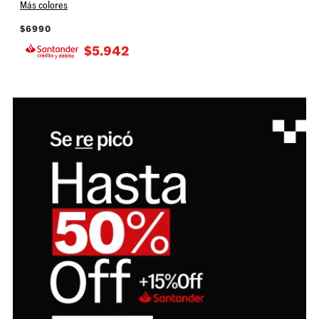
Más colores
$
6990
$
5.942