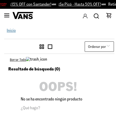
¡15% OFF con Santander!
¡Se Picó - Hasta 50% OFF!
Retiro
Inicio
Ordenar por
Borrar Todo
Resultado de búsqueda (0)
OOPS!
No se ha encontrado ningún producto
¿Qué hago?