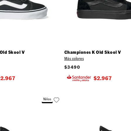
01.0)
10
.
loafers
.5)
.5)
.0)
Old Skool V
Championes K Old Skool V
Más colores
$
3490
$
2.967
$
2.967
Niños