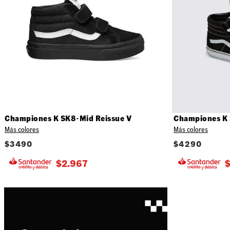
Championes K SK8-Mid Reissue V
Championes K 
Más colores
Más colores
$
3490
$
4290
$
2.967