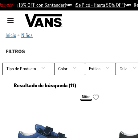
¡15% OFF con Santander!
¡Se Picó - Hasta 50% OFF!
Retiro 
Inicio
Niños
FILTROS
Tipo de Producto
Color
Talle
Resultado de búsqueda (11)
Classics
Negro
27 (10
Zapatillas
Azul
27.5 (1
Niños
Celeste
28 (11
29 (12
30 (12
30.5 (
31 (13.