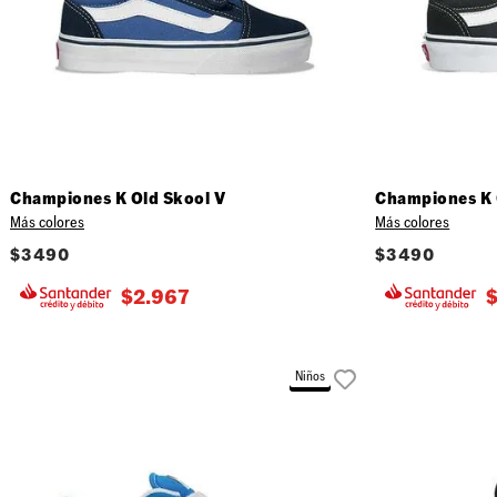
31.5 (
32 (01
33 (02
34 (03
Championes K Old Skool V
Championes K 
Más colores
Más colores
$
3490
$
3490
$
2.967
Niños