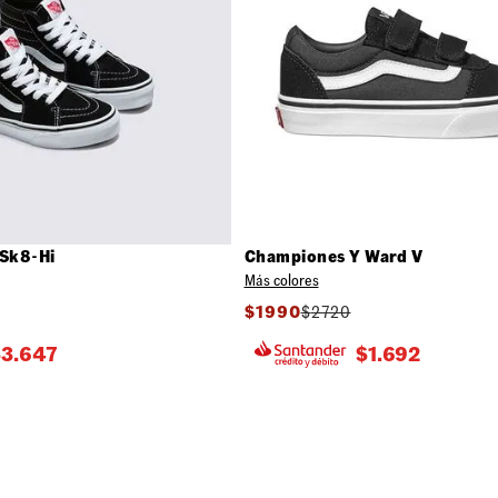
Sk8-Hi
Championes Y Ward V
Más colores
$
1990
$
2720
$
3.647
$
1.692