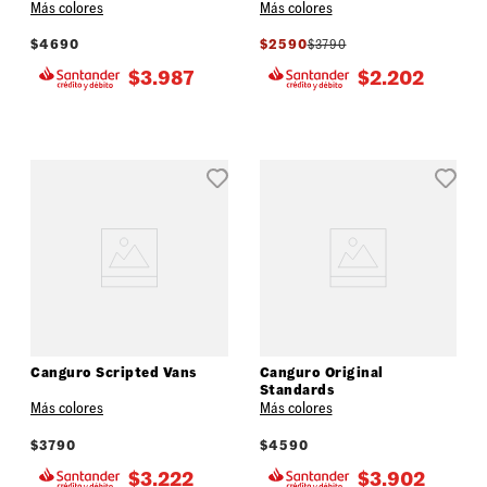
Más colores
Más colores
$
4690
$
2590
$
3790
$
3.987
$
2.202
Canguro Scripted Vans
Canguro Original
Standards
Más colores
Más colores
$
3790
$
4590
$
3.222
$
3.902