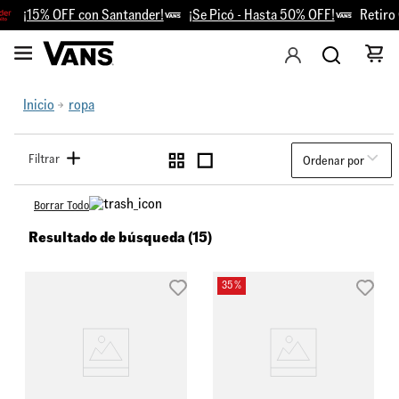
¡15% OFF con Santander!
¡Se Picó - Hasta 50% OFF!
Retiro Gr
Inicio
ropa
Filtrar
Ordenar por
Borrar Todo
Resultado de búsqueda (15)
35 %