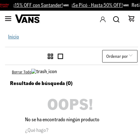
¡15% OFF con Santander!
¡Se Picó - Hasta 50% OFF!
Retir
Inicio
Ordenar por
Borrar Todo
Resultado de búsqueda (0)
OOPS!
No se ha encontrado ningún producto
¿Qué hago?