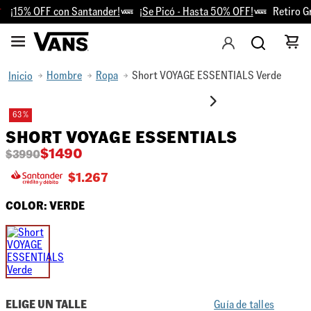
¡15% OFF con Santander!
¡Se Picó - Hasta 50% OFF!
Retiro Gr
Hombre
Ropa
Short VOYAGE ESSENTIALS Verde
63 %
SHORT VOYAGE ESSENTIALS
$
1490
$
3990
$
1.267
COLOR:
VERDE
ELIGE UN TALLE
Guía de talles