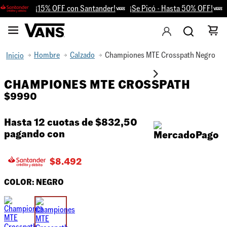
¡15% OFF con Santander!
¡Se Picó - Hasta 50% OFF!
R
Hombre
Calzado
Championes MTE Crosspath Negro
CHAMPIONES MTE CROSSPATH
$
9990
Hasta 12 cuotas de
$832,50
pagando con
$
8.492
COLOR:
NEGRO