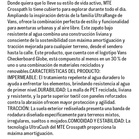
Donde quiera que lo lleve su estilo de vida activo, MTE
Crosspath lo tiene cubierto para explorar durante todo el día.
Ampliando la inspiración detrás de la familia UltraRange de
Vans, ofrece la combinación perfecta de estilo y funcionalidad
para aventuras urbanas y al aire libre. Este zapato bajo
resistente al agua combina una construcción liviana y
consciente de la sostenibilidad con máxima amortiguación y
tracción mejorada para cualquier terreno, desde el sendero
hasta la calle. Este producto, que cuenta con el logotipo Vans
Checkerboard Globe, está compuesto al menos en un 30 % de
uno o una combinación de materiales reciclados y
renovables.CARACTERÍSTICAS DEL PRODUCTO:
IMPERMEABLE: El tratamiento repelente al agua duradero lo
ayuda a enfrentar los elementos, brindando resistencia al agua
de primer nivel.DURABILIDAD: La malla de PET reciclada, liviana
y resistente, y la parte superior textil con paneles reforzados
contra la abrasión ofrecen mayor protección y agilidad.
TRACCIÓN: La suela exterior rediseñada presenta una banda de
rodadura diseñada específicamente para terrenos mixtos,
irregulares, sueltos o mojados.COMODIDAD Y ESTABILIDAD: La
tecnología UltraCush del MTE Crosspath proporciona la
máxima amortiguación.