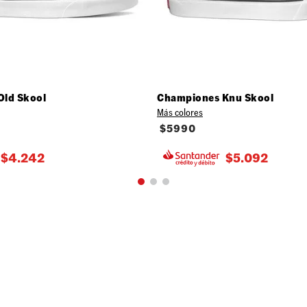
Old Skool
Championes Knu Skool
Más colores
$
5990
$
4.242
$
5.092