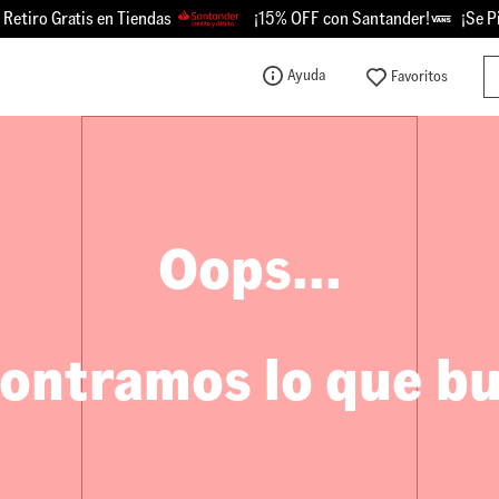
tiro Gratis en Tiendas
¡15% OFF con Santander!
¡Se Picó
Bu
Ayuda
TÉRMINOS MÁS BUSCADOS
1
.
knu
2
.
championes
3
.
sk8-hi
Oops...
4
.
vans
5
.
calzado
6
.
crosspath
ontramos lo que b
7
.
authentic
8
.
vans knu
9
.
vans hylane