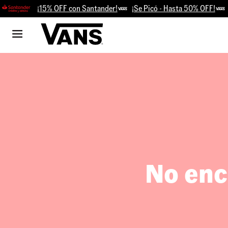
¡15% OFF con Santander!
¡Se Picó - Hasta 50% OFF!
Re
No enc