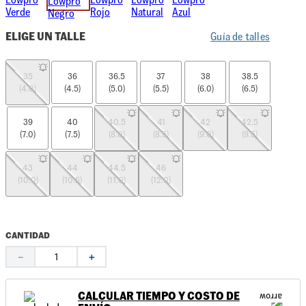
ELIGE UN TALLE
Guía de talles
35
36
36.5
37
38
38.5
(4.0)
(4.5)
(5.0)
(5.5)
(6.0)
(6.5)
39
40
40.5
41
42
42.5
(7.0)
(7.5)
(8.0)
(8.5)
(9.0)
(9.5)
43
44
44.5
46
(10.0)
(10.5)
(11.0)
(12.0)
CANTIDAD
－
＋
CALCULAR TIEMPO Y COSTO DE