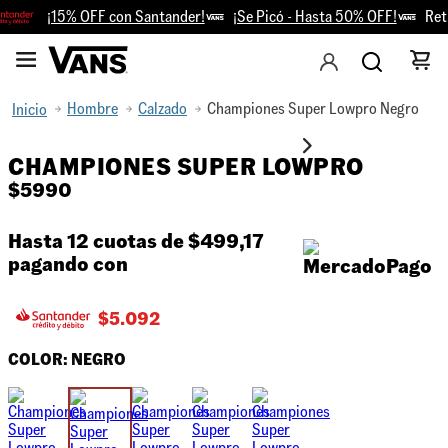
¡15% OFF con Santander!
¡Se Picó - Hasta 50% OFF!
Reti
Hombre
Calzado
Championes Super Lowpro Negro
CHAMPIONES SUPER LOWPRO
$
5990
Hasta 12 cuotas de
$499,17
pagando con
$
5.092
COLOR:
NEGRO