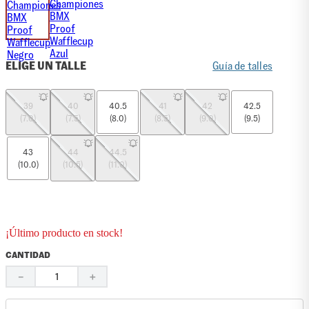
ELIGE UN TALLE
Guía de talles
39
40
40.5
41
42
42.5
(7.0)
(7.5)
(8.0)
(8.5)
(9.0)
(9.5)
43
44
44.5
(10.0)
(10.5)
(11.0)
¡Último producto en stock!
CANTIDAD
－
＋