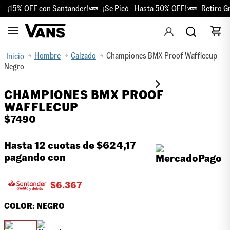
¡15% OFF con Santander!
¡Se Picó - Hasta 50% OFF!
Retiro Grat
Hombre
Calzado
Championes BMX Proof Wafflecup
Negro
CHAMPIONES BMX PROOF
WAFFLECUP
$
7490
Hasta 12 cuotas de
$624,17
pagando con
$
6.367
COLOR:
NEGRO