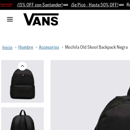
¡15% OFF con Santander!
¡Se Picó - Hasta 50% OFF!
Retiro
Hombre
Accesorios
Mochila Old Skool Backpack Negra