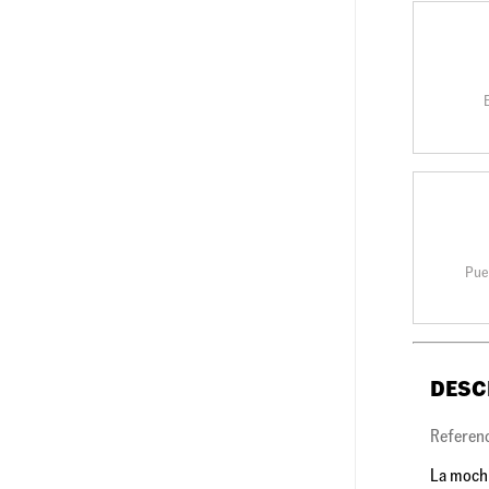
Pue
DESC
Referen
La mochi