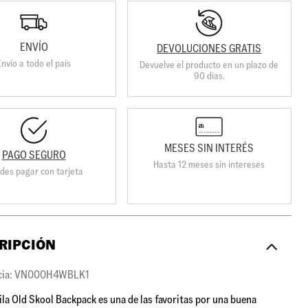
ENVÍO
DEVOLUCIONES GRATIS
Envio a todo el país
Devuelve el producto en un plazo de
90 días.
MESES SIN INTERÉS
PAGO SEGURO
Hasta 12 meses sin intereses
des pagar con tarjeta
RIPCIÓN
cia: VN000H4WBLK1
la Old Skool Backpack es una de las favoritas por una buena