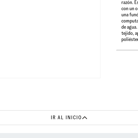
razón. E
con un o
una fund
computad
de agua.
tejido, 
poliéste
IR AL INICIO