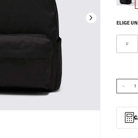
10
.
loafers
ELIGE UN
U
－
C