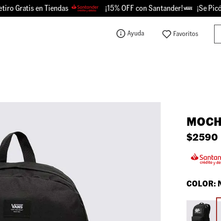
 Gratis en Tiendas
¡15% OFF con Santander!
¡Se Picó - 
Bu
Ayuda
TÉRMINOS MÁS BUSCADOS
1
.
knu
2
.
championes
3
.
sk8-hi
MOCH
4
.
vans
$
2590
5
.
calzado
6
.
crosspath
7
.
authentic
COLOR:
8
.
vans knu
9
.
vans hylane