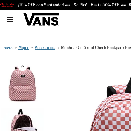
¡15% OFF con Santander!
¡Se Picó - Hasta 50% OFF!
Retir
Mujer
Accesorios
Mochila Old Skool Check Backpack Ro