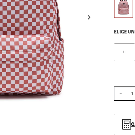
10
.
loafers
ELIGE UN
U
－
C