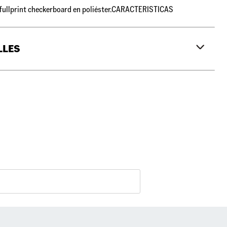
fullprint checkerboard en poliéster.CARACTERISTICAS
LLES
o para botella de agua
o frontal con organizador
ad 22 Lts.