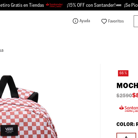
o Gratis en Tiendas
¡15% OFF con Santander!
¡Se Picó - 
Bu
Ayuda
TÉRMINOS MÁS BUSCADOS
1
.
knu
sa
2
.
championes
3
.
sk8-hi
66 %
4
.
calzado
MOCH
5
.
vans
$
$
2590
6
.
crosspath
7
.
authentic
8
.
vans knu
COLOR:
9
.
vans hylane