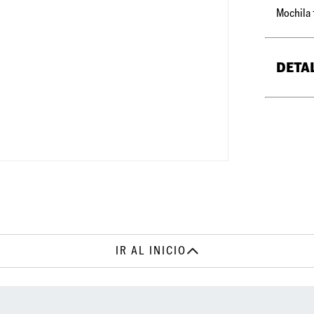
Mochila 
DETA
•
Bolsill
•
Bolsill
•
Capacid
IR AL INICIO