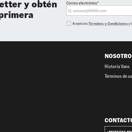
etter y obtén
Correo electrónico*
 primera
Acepto los
Términos y Condiciones
y 
NOSOTRO
Historia Vans
Términos de u
CONTACT